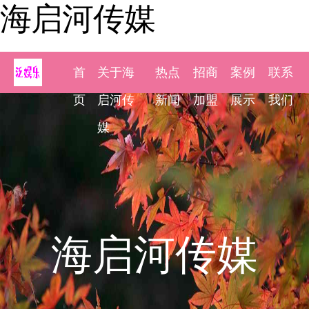
海启河传媒
首
关于海
热点
招商
案例
联系
页
启河传
新闻
加盟
展示
我们
媒
海启河传媒