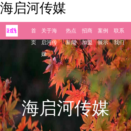
海启河传媒
首
关于海
热点
招商
案例
联系
页
启河传
新闻
加盟
展示
我们
媒
海启河传媒