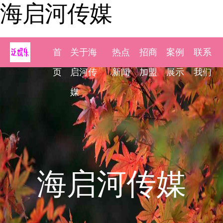
海启河传媒
首
关于海
热点
招商
案例
联系
页
启河传
新闻
加盟
展示
我们
媒
海启河传媒