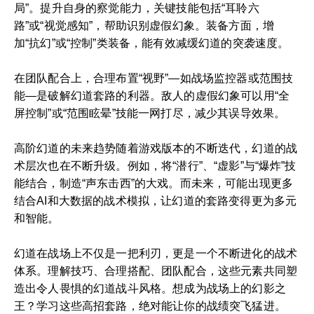
局”。提升自身的察觉能力，关键技能包括“耳聆六
路”或“视觉感知”，帮助识别虚假幻象。装备方面，增
加“抗幻”或“控制”类装备，能有效减缓幻道的突袭速度。
在团队配合上，合理布置“视野”—如战场监控器或范围技
能—是破解幻道套路的利器。敌人的虚假幻象可以用“全
屏控制”或“范围眩晕”技能一网打尽，减少其误导效果。
高阶幻道的未来趋势随着游戏版本的不断迭代，幻道的战
术层次也在不断升级。例如，将“潜行”、“虚影”与“爆炸”技
能结合，制造“声东击西”的大戏。而未来，可能出现更多
结合AI和大数据的战术模拟，让幻道的套路变得更为多元
和智能。
幻道在战场上不仅是一把利刃，更是一个不断进化的战术
体系。理解技巧、合理搭配、团队配合，这些元素共同塑
造出令人畏惧的幻道战斗风格。想成为战场上的幻影之
王？学习这些高招套路，绝对能让你的战绩突飞猛进。