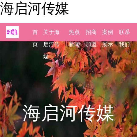
海启河传媒
首
关于海
热点
招商
案例
联系
页
启河传
新闻
加盟
展示
我们
媒
海启河传媒