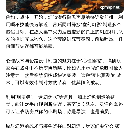
例如，战斗一开始，幻道潜行悄无声息的接近敌前排，利
用瞬移技能快速靠近，然后同时释放“虚幻幻影”制造多个
虚假目标。在敌人集中火力追击虚影的真正的幻道利用队
友的掩护完成秒杀。这个套路讲究节奏感，前后呼应，任
何细节失误都可能暴露。
心理战术与套路设计幻道的魅力在于“心理操控”。高阶玩
家会在战斗中不断变换策略，比如先用虚假幻象吸引敌人
注意力，然后突然切换成快速突袭。这种“变化莫测”的战
术，可以有效牵制对方的节奏，使其陷入被动。
利用“烟雾弹”、“迷幻药水”等道具，加上幻象制造的错
觉，能让对手出现判断失误，甚至误伤队友。灵活的套路
可以让战场变成你的小剧场，你是导演，也是演员。
应对幻道的战术与装备选择面对幻道，玩家们要学会“破