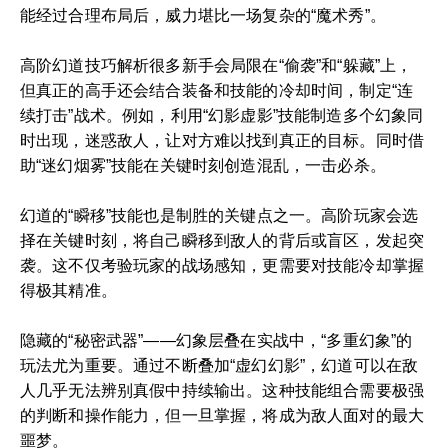
能经过合理布局后，威力堪比一场复杂的“魔术秀”。
高阶幻道技巧解析很多新手会局限在“偷袭”和“躲藏”上，
但真正的高手还会结合装备和技能的冷却时间，制定“连
续打击”战术。例如，利用“幻影虚影”技能制造多个幻象同
时出现，迷惑敌人，让对方难以找到真正的目标。同时借
助“迷幻烟雾”技能在关键时刻创造混乱，一击必杀。
幻道的“瞬移”技能也是制胜的关键点之一。高阶玩家会选
择在关键时刻，将自己瞬移到敌人的背后或盲区，发起突
袭。这不仅考验玩家的战场感知，更需要对技能冷却掌握
得极其精准。
隐藏的“秘密武器”——幻象层叠在实战中，“多重幻象”的
玩法尤为重要。通过不断叠加“虚幻幻影”，幻道可以在敌
人几乎无法辨别真假中持续输出。这种技能组合需要极强
的判断和操作能力，但一旦掌握，将成为敌人面对的最大
噩梦。