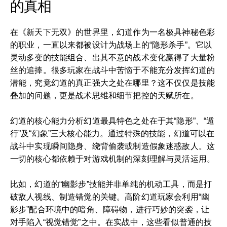
的真相
在《新天下无双》的世界里，幻道作为一名极具神秘色彩
的职业，一直以来都被设计为战场上的“隐形杀手”。它以
灵动多变的技能组合、出其不意的战术变化赢得了大量粉
丝的追捧。很多玩家在战斗中苦恼于不能充分发挥幻道的
潜能，究竟幻道的真正强大之处在哪里？这不仅仅是技能
叠加的问题，更是战术思维和细节把控的天赋所在。
幻道的核心能力分析幻道最具特色之处在于其“隐形”、“遁
行”及“幻象”三大核心能力。通过特殊的技能，幻道可以在
战斗中实现瞬间隐身、绕背偷袭或制造假象迷惑敌人。这
一切的核心都依赖于对游戏机制的深刻理解与灵活运用。
比如，幻道的“幽影步”技能并非单纯的机动工具，而是打
破敌人视线、制造错觉的关键。高阶幻道玩家会利用“幽
影步”配合环境中的暗角、障碍物，进行巧妙的突袭，让
对手陷入“视觉错觉”之中。在实战中，这些看似普通的技